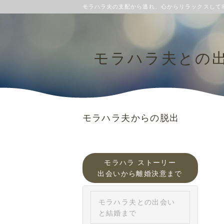
モラハラ夫の支配から逃れ、心からリラックスして
モラハラ夫との
モラハラ夫からの脱出
モラハラ ストーリー
出会いから離婚決意まで
モラハラ夫との出会い
と結婚まで