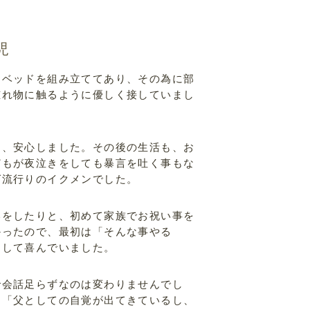
児
ーベッドを組み立ててあり、その為に部
腫れ物に触るように優しく接していまし
と、安心しました。その後の生活も、お
どもが夜泣きをしても暴言を吐く事もな
ば流行りのイクメンでした。
いをしたりと、初めて家族でお祝い事を
かったので、最初は「そんな事やる
にして喜んでいました。
で会話足らずなのは変わりませんでし
、「父としての自覚が出てきているし、