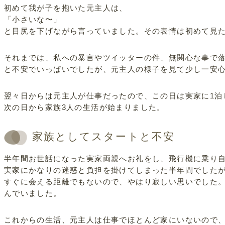
初めて我が子を抱いた元主人は、
「小さいな〜」
と目尻を下げながら言っていました。その表情は初めて見
それまでは、私への暴言やツイッターの件、無関心な事で
と不安でいっぱいでしたが、元主人の様子を見て少し一安
翌々日からは元主人が仕事だったので、この日は実家に1泊
次の日から家族3人の生活が始まりました。
家族としてスタートと不安
半年間お世話になった実家両親へお礼をし、飛行機に乗り
実家にかなりの迷惑と負担を掛けてしまった半年間でした
すぐに会える距離でもないので、やはり寂しい思いでした
んでいました。
これからの生活、元主人は仕事でほとんど家にいないので、