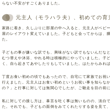
らない不安がすごくありました。
元主人（モラハラ夫）、初めての育
家路に着き、久しぶりに部屋の中へ入ると、元主人がベビ
屋のレイアウト変えていました。子どもと会ってからは、
た。
子どもの事が嫌いな訳でも、興味がない訳でもないんだな
むつ替えや沐浴、やれる時は積極的にやっていました。子
く、自ら起きてあやしたりもしていました。はたからみれ
丁度お食い初めの頃でもあったので、自宅にて家族でお祝
行えました。元主人はお食い初めというお祝い事を知らな
の？」と行事に対しては無関心でしたが、ご馳走を目の前
私に対しての接し方は、暴言を吐く事は無いものの、淡白
た。それでも、子どもの面倒をみてくれたりする姿を見て