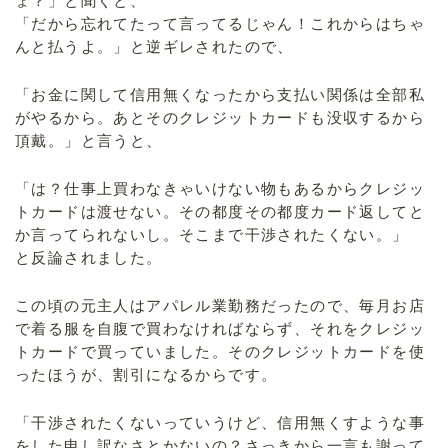
ょ？」と聞くと、
「だから忘れてたって言ってるじゃん！これからはちゃ
んと払うよ。」と逆ギレされたので、
「お金に関して信用無くなったから支払い関係は全部私
がやるから。あとそのクレジットカードも没収するから
頂戴。」と言うと、
「は？仕事上買わなきゃいけない物もあるからクレジッ
トカードは渡せない。その都度その都度カード返してと
か言ってられないし。そこまで干渉されたくない。」
と反論されました。
この頃の元主人はアパレル業勤務だったので、毎月お店
で着る服を自腹で買わなければならず、それをクレジッ
トカードで買っていました。そのクレジットカードを使
ったほうが、割引になるからです。
「干渉されたくないっていうけど、信用無くすような事
をした申し訳なさとかないの？さっきから一言も謝って