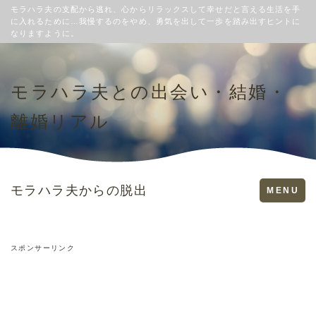
モラハラ夫の支配から逃れ、心からリラックスして幸せだと言える生活を手
に入れるために…我慢するのをやめ、勇気を出して一歩を踏み出すヒントに
なりますように。
モラハラ夫との出会い・結婚・
離婚リアル
モラハラ夫からの脱出
Toggle
MENU
navigation
スポンサーリンク