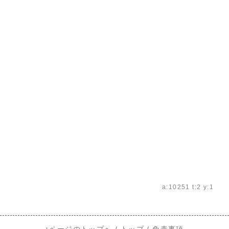
a:10251 t:2 y:1
↑ページのトップへ
/
トップ
/
免責事項