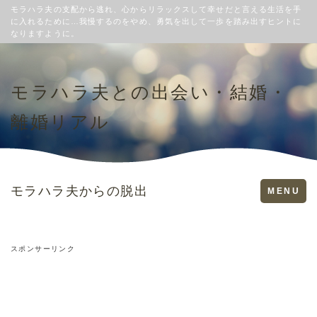
モラハラ夫の支配から逃れ、心からリラックスして幸せだと言える生活を手
に入れるために…我慢するのをやめ、勇気を出して一歩を踏み出すヒントに
なりますように。
モラハラ夫との出会い・結婚・
離婚リアル
モラハラ夫からの脱出
Toggle
MENU
navigation
スポンサーリンク