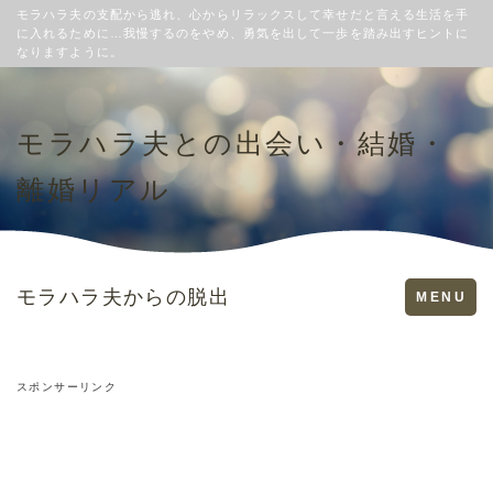
モラハラ夫の支配から逃れ、心からリラックスして幸せだと言える生活を手
に入れるために…我慢するのをやめ、勇気を出して一歩を踏み出すヒントに
なりますように。
モラハラ夫との出会い・結婚・
離婚リアル
モラハラ夫からの脱出
Toggle
MENU
navigation
スポンサーリンク