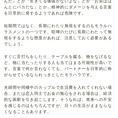
んだ』とか『生きてる価値がないよな』とか『お前はほ
んとにバカだな』とか…精神的にダメージを与える言葉
を日常的に発するようであれば危険です。
短期間ではなく、長期にわたり無視をするのもモラルハ
ラスメントの一つです。喧嘩のたびに長期にわたって無
視をするような態度があれば、注意しておく必要がある
でしょう。
すぐに舌打ちをしたり、テーブルを蹴る、物をなげるな
ど、物に当たったりする人も当てはまる可能性が高いで
す。言葉で何か言わなくても、パートナーを日常的に怖
がらせているなられっきとしたモラハラです。
夫婦間や同棲中のカップルで生活費を入れてくれない場
合、または恋人同士でお金の無心をされる場合は、経済
的な困窮を引き起こします。そうなれば、将来への不安
を感じるのはもちろんですが、日々の生活がままならな
くなることもあります。